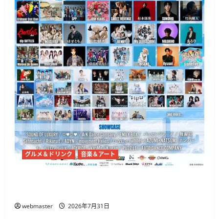
グルメ＆ドリンク
音楽＆アート
代々木公園で「渋原FES 2026」7月31日から、
@onefive・THE BEAT GARDENら出演
webmaster
2026年7月31日