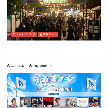
&
地
肴
2026」
開
催、
ご
当
地
鍋
も
グルメ＆ドリンク
音楽＆アート
集
結
に
東京ナイトマーケットが代々木公園で10月21日
つ
い
から開催 50店舗以上のグルメとライブ・DJが集
て
さ
結
ら
に
webmaster
2026年8月8日
読
む