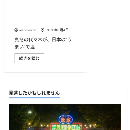
公
真冬の代々木で日本一周グル
園
メ旅――「冬祭！地酒&地肴
で
「ご
2026」開催、ご当地鍋も集
当
結
地
鍋
webmaster
2026年1月4日
フ
ェ
ス
真冬の代々木が、日本の“う
テ
まい”で温
ィ
バ
ル
真
続きを読む
2026」
冬
開
の
催
代々
に
木
つ
で
い
日
て
本
さ
一
ら
見逃したかもしれません
周
に
グ
読
ル
む
メ
旅
――「冬
祭！
地
酒