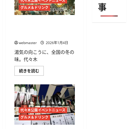
代々木公園イベントニュース
事
グルメ＆ドリンク
湯気の向こうに日本がある
――代々木公園で「ご当地鍋
フェスティバル2026」開催
webmaster
2026年1月4日
湯気の向こうに、全国の冬の
味。代々木
湯
続きを読む
気
の
向
こ
う
に
日
本
が
代々木公園イベントニュース
あ
る
グルメ＆ドリンク
――
代々
木