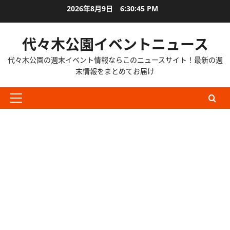
内
2026年8月9日
6:30:46 PM
容
を
代々木公園イベントニュース
ス
キ
代々木公園の週末イベント情報ならこのニュースサイト！最新の週
ッ
末情報をまとめてお届け
プ
メ
イ
ン
メ
ニ
ュ
ー