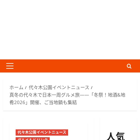
メ
イ
ン
ホーム
代々木公園イベントニュース
メ
真冬の代々木で日本一周グルメ旅――「冬祭！地酒&地
ニ
肴2026」開催、ご当地鍋も集結
ュ
ー
人気
代々木公園イベントニュース