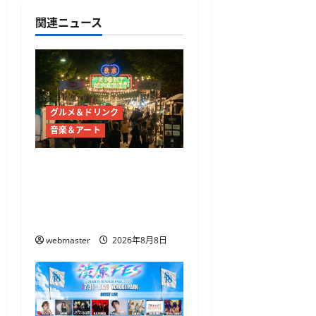
ョ
関連ニュース
ン
グルメ＆ドリンク
音楽＆アート
東京ナイトマーケットが
代々木公園で10月21日か
ら開催 50店舗以上のグ
ルメとライブ・DJが集結
webmaster
2026年8月8日