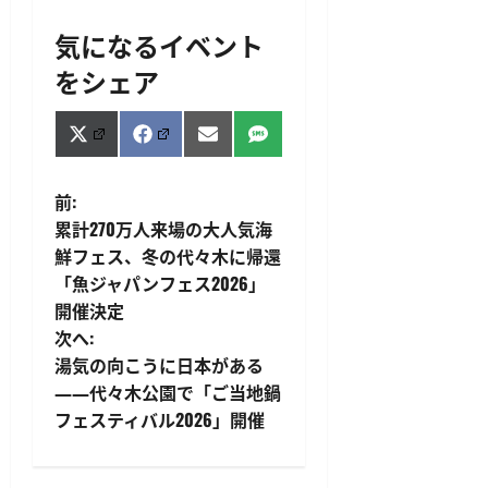
気になるイベント
をシェア
Share
Share
Share
Share
X
Facebook
Email
SMS
on
on
on
on
(Twitter)
投
前:
累計270万人来場の大人気海
稿
鮮フェス、冬の代々木に帰還
「魚ジャパンフェス2026」
ナ
開催決定
ビ
次へ:
湯気の向こうに日本がある
ゲ
――代々木公園で「ご当地鍋
フェスティバル2026」開催
ー
シ