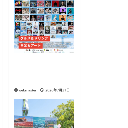
グルメ＆ドリンク
音楽＆アート
代々木公園で「渋原FES
2026」7月31日から、
@onefive・THE BEAT
GARDENら出演
webmaster
2026年7月31日