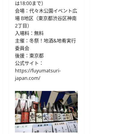
は18:00まで）
会場：代々木公園イベント広
場 B地区（東京都渋谷区神南
2丁目）
入場料：無料
主催：冬祭！地酒&地肴実行
委員会
後援：東京都
公式サイト：
https://fuyumatsuri-
japan.com/