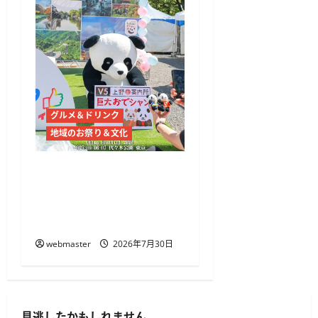
グルメ＆ドリンク
地域のお祭り＆文化
チャイナフェスティバル
2026、代々木公園で9月5
日・6日開催 麻辣湯や中
国文化体験
webmaster
2026年7月30日
見逃したかもしれません