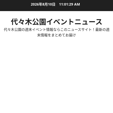
内
2026年8月10日
11:01:30 AM
容
を
代々木公園イベントニュース
ス
キ
代々木公園の週末イベント情報ならこのニュースサイト！最新の週
ッ
末情報をまとめてお届け
プ