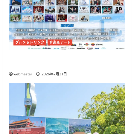
グルメ＆ドリンク
音楽＆アート
代々木公園で「渋原FES 2026」7月31日から、
@onefive・THE BEAT GARDENら出演
webmaster
2026年7月31日