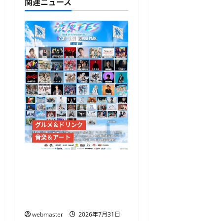
関連ニュース
ン
グルメ＆ドリンク
音楽＆アート
代々木公園で「渋原FES
2026」7月31日から、
@onefive・THE BEAT
GARDENら出演
webmaster
2026年7月31日