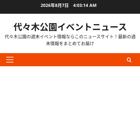
内
2026年8月7日
4:03:16 AM
容
を
代々木公園イベントニュース
ス
キ
代々木公園の週末イベント情報ならこのニュースサイト！最新の週
ッ
末情報をまとめてお届け
プ
メ
イ
ン
メ
ニ
ュ
ー