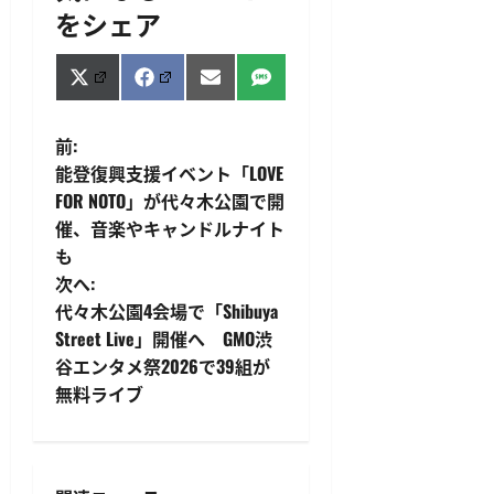
をシェア
Share
Share
Share
Share
X
Facebook
Email
SMS
on
on
on
on
(Twitter)
投
前:
能登復興支援イベント「LOVE
稿
FOR NOTO」が代々木公園で開
催、音楽やキャンドルナイト
ナ
も
ビ
次へ:
代々木公園4会場で「Shibuya
ゲ
Street Live」開催へ GMO渋
谷エンタメ祭2026で39組が
ー
無料ライブ
シ
ョ