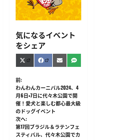
気になるイベント
をシェア
Share
Share
Share
Share
X
Facebook
Email
SMS
on
on
on
on
(Twitter)
投
前:
わんわんカーニバル2024、4
稿
月6日・7日に代々木公園で開
催！愛犬と楽しむ都心最大級
ナ
のドッグイベント
ビ
次へ:
第17回ブラジル＆ラテンフェ
ゲ
スティバル、代々木公園でカ