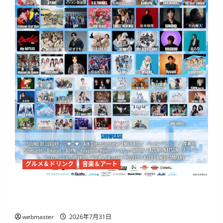
グルメ＆ドリンク
音楽＆アート
代々木公園で「渋原FES 2026」7月31日から、
@onefive・THE BEAT GARDENら出演
webmaster
2026年7月31日