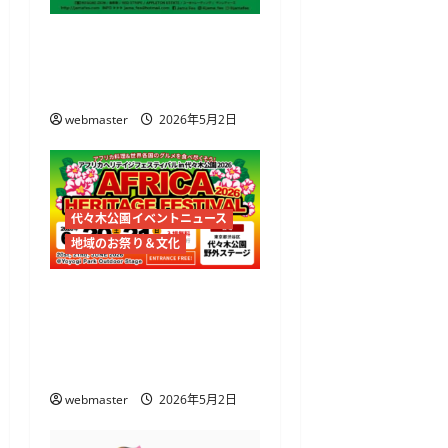
JAMAICA FESTIVAL 2026開
催 代々木公園でレゲエ
とジャークチキンを満喫
webmaster
2026年5月2日
代々木公園イベントニュース
地域のお祭り＆文化
アフリカヘリテイジフェ
スティバル2026開催
代々木公園でアフリカ文
化とグルメを体感
webmaster
2026年5月2日