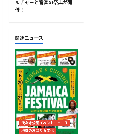
ルチャーと音楽の祭典が開
ー
催！
シ
ョ
関連ニュース
ン
代々木公園イベントニュース
地域のお祭り＆文化