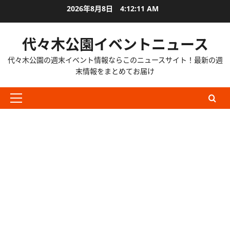
内
2026年8月8日
4:12:13 AM
容
を
代々木公園イベントニュース
ス
キ
代々木公園の週末イベント情報ならこのニュースサイト！最新の週
ッ
末情報をまとめてお届け
プ
メ
イ
ン
メ
ニ
ュ
ー