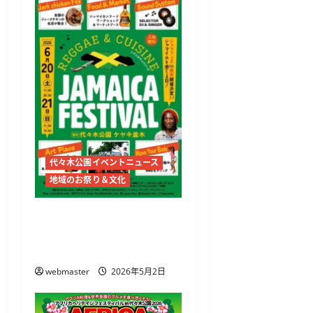
ョ
ン
代々木公園イベントニュース
地域のお祭り＆文化
JAMAICA FESTIVAL 2026開
催 代々木公園でレゲエ
とジャークチキンを満喫
webmaster
2026年5月2日