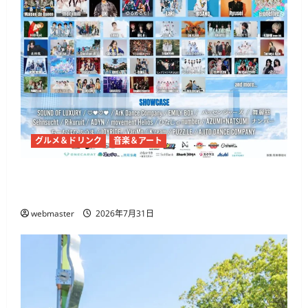
グルメ＆ドリンク
音楽＆アート
代々木公園で「渋原FES 2026」7月31日から、
@onefive・THE BEAT GARDENら出演
webmaster
2026年7月31日