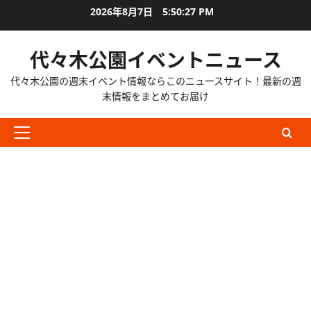
内
2026年8月7日
5:50:28 PM
容
を
代々木公園イベントニュース
ス
キ
代々木公園の週末イベント情報ならこのニュースサイト！最新の週
ッ
末情報をまとめてお届け
プ
メ
イ
ン
メ
ニ
ュ
ー