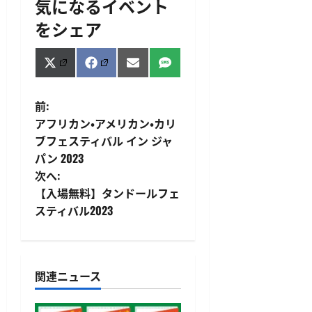
気になるイベント
をシェア
Share
Share
Share
Share
X
Facebook
Email
SMS
on
on
on
on
(Twitter)
投
前:
アフリカン・アメリカン・カリ
稿
ブフェスティバル イン ジャ
パン 2023
ナ
次へ:
ビ
【入場無料】タンドールフェ
スティバル2023
ゲ
ー
関連ニュース
シ