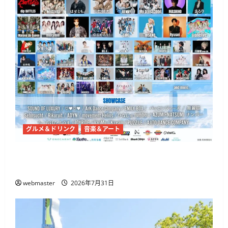
グルメ＆ドリンク
音楽＆アート
代々木公園で「渋原FES 2026」7月31日から、
@onefive・THE BEAT GARDENら出演
webmaster
2026年7月31日