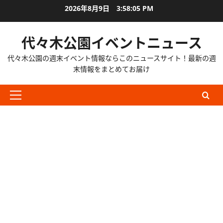
内
2026年8月9日
3:58:06 PM
容
を
代々木公園イベントニュース
ス
キ
代々木公園の週末イベント情報ならこのニュースサイト！最新の週
ッ
末情報をまとめてお届け
プ
メ
イ
ン
メ
ニ
ュ
ー