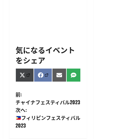
気になるイベント
をシェア
Share
Share
Share
Share
X
Facebook
Email
SMS
on
on
on
on
(Twitter)
投
前:
チャイナフェスティバル2023
稿
次へ:
フィリピンフェスティバル
ナ
2023
ビ