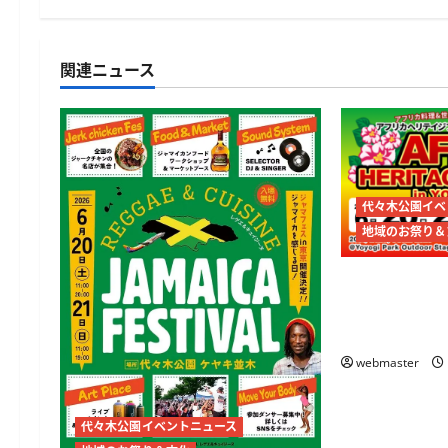
ビ
ゲ
関連ニュース
ー
シ
ョ
代々木公園イベ
ン
地域のお祭り＆
アフリカヘ
バル2026
フリカ文化
webmaster
代々木公園イベントニュース