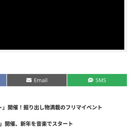
  
Share
Share
Email
SMS
on
on
ト」開催！掘り出し物満載のフリマイベント
ol.64」開催、新年を音楽でスタート