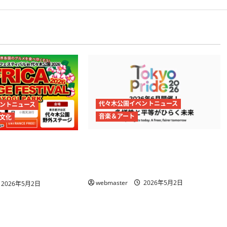
代々木公園イベントニュース
ントニュース
音楽＆アート
文化
Tokyo Pride 2026開催 代々木公
リテイジフェスティ
園と渋谷・原宿でプライドフェス
開催 代々木公園でア
＆パレード
とグルメを体感
webmaster
2026年5月2日
2026年5月2日