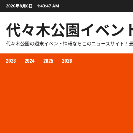
内
2026年8月6日
1:43:48 AM
容
を
代々木公園イベン
ス
キ
ッ
代々木公園の週末イベント情報ならこのニュースサイト！
プ
2023
2024
2025
2026