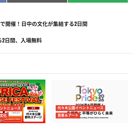
on
on
園で開催！日中の文化が集結する2日間
る2日間、入場無料
代々木公園イベントニュース
ントニュース
音楽＆アート
文化
Tokyo Pride 2026開催 代々木公
リテイジフェスティ