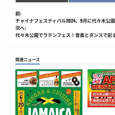
on
on
投
前:
チャイナフェスティバル2024、9月に代々木公
稿
次へ:
ナ
代々木公園でラテンフェス！音楽とダンスで彩
ビ
ゲ
関連ニュース
ー
シ
ョ
代々木公園イベ
ン
地域のお祭り＆
アフリカヘ