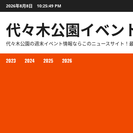
内
2026年8月8日
10:25:50 PM
容
を
代々木公園イベン
ス
キ
ッ
代々木公園の週末イベント情報ならこのニュースサイト！
プ
2023
2024
2025
2026