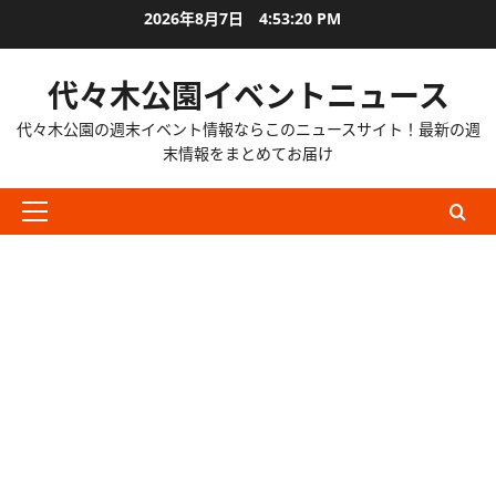
内
2026年8月7日
4:53:21 PM
容
を
代々木公園イベントニュース
ス
キ
代々木公園の週末イベント情報ならこのニュースサイト！最新の週
ッ
末情報をまとめてお届け
プ
メ
イ
ン
メ
ニ
ュ
ー