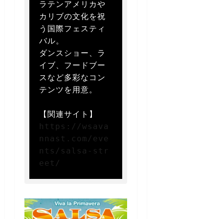
ラテンアメリカや
カリブの文化を祝
う国際フェスティ
バル。  

ダンスショー、ラ
イブ、フードブー
スなど多彩なコン
テンツを用意。

https://wsava
nnast.com/eve
nts/salsa-str
eet/