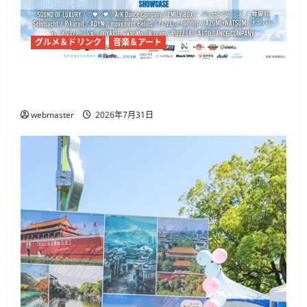
グルメ＆ドリンク
音楽＆アート
代々木公園で「渋原FES 2026」7月31日から、
@onefive・THE BEAT GARDENら出演
webmaster
2026年7月31日