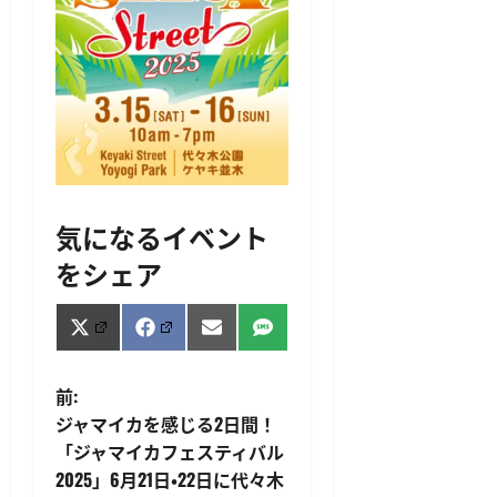
気になるイベント
をシェア
Share
Share
Share
Share
X
Facebook
Email
SMS
on
on
on
on
(Twitter)
投
前:
ジャマイカを感じる2日間！
稿
「ジャマイカフェスティバル
2025」6月21日・22日に代々木