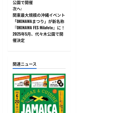
ナ
公園で開催
ビ
次へ:
関東最大規模の沖縄イベント
ゲ
「OKINAWAまつり」が新名称
『OKINAWA FES Milafete』に！
ー
2025年5月、代々木公園で開
シ
催決定
ョ
ン
関連ニュース