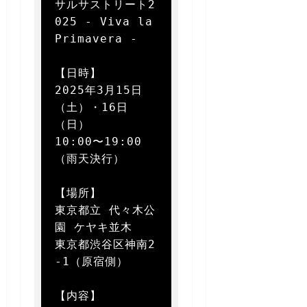
サルサストリート2
025 - Viva la 
Primavera -

【日時】  

2025年3月15日
（土）・16日
（日）  

10:00〜19:00
（雨天決行）

【場所】  

東京都立 代々木公
園 ケヤキ並木  

東京都渋谷区神南2
-1（原宿側）

【内容】  
