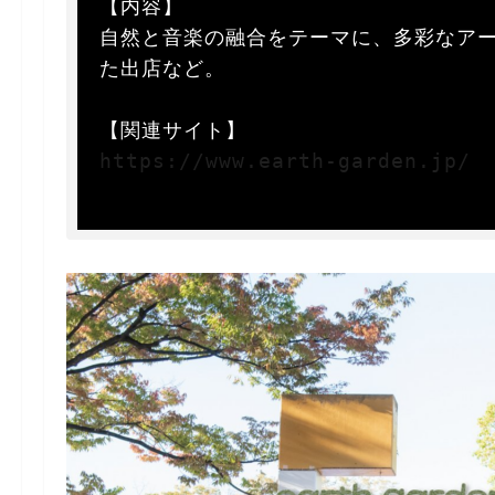
【内容】  

自然と音楽の融合をテーマに、多彩なア
た出店など。  

https://www.earth-garden.jp/