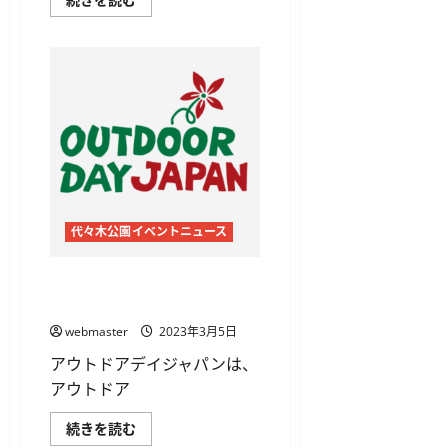
木
公
園
わ
ん
わ
ん
カ
ー
ニ
バ
ル
2023
に
つ
い
代々木公園イベントニュース
て
さ
ら
に
アウトドアデイジャパン東京
読
2023
む
webmaster
2023年3月5日
アウトドアデイジャパンは、
アウトドア
ア
続きを読む
ウ