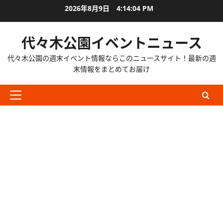
内
2026年8月9日
4:14:05 PM
容
を
代々木公園イベントニュース
ス
キ
代々木公園の週末イベント情報ならこのニュースサイト！最新の週
ッ
末情報をまとめてお届け
プ
メ
イ
ン
メ
ニ
ュ
ー