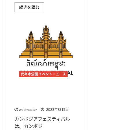
第
続きを読む
23
回
タ
イ
フ
ェ
ス
テ
ィ
バ
ル
東
京
2023
に
つ
代々木公園イベントニュース
い
て
さ
ら
【国内最大のカンボジアフェ
に
ス】 カンボジアフェスティ
読
む
バル2023
webmaster
2023年3月5日
カンボジアフェスティバル
は、カンボジ