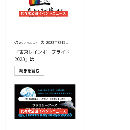
つ
ら
い
に
て
読
代々木公園イベントニュース
さ
む
ら
に
読
東京レインボープライド2023
む
プライドフェスティバル
webmaster
2023年3月5日
『東京レインボープライド
2023』は
東
続きを読む
京
レ
イ
ン
ボ
ー
プ
ラ
イ
ド
代々木公園イベントニュース
2023
プ
ラ
アースデイ東京2023
イ