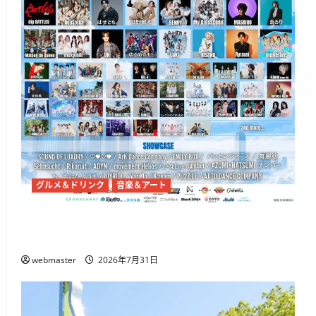
グルメ＆ドリンク
音楽＆アート
代々木公園で「渋原FES 2026」7月31日から、
@onefive・THE BEAT GARDENら出演
webmaster
2026年7月31日