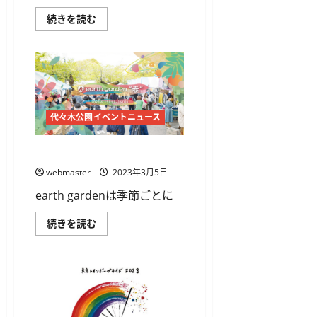
【国
続きを読む
内
最
大
の
カ
ン
ボ
ジ
ア
フ
代々木公園イベントニュース
ェ
ス】
カ
アースガーデン春2023
ン
ボ
webmaster
2023年3月5日
ジ
ア
earth gardenは季節ごとに
フ
ェ
ス
ア
続きを読む
テ
ー
ィ
ス
バ
ガ
ル
ー
2023
デ
に
ン
つ
春
い
2023
て
に
さ