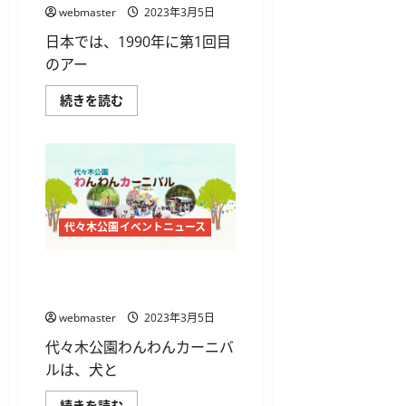
ド
webmaster
2023年3月5日
フ
ェ
日本では、1990年に第1回目
ス
テ
のアー
ィ
バ
ル
ア
続きを読む
に
ー
つ
ス
い
デ
て
イ
さ
東
ら
京
に
2023
読
に
む
つ
い
代々木公園イベントニュース
て
さ
ら
代々木公園わんわんカーニバ
に
読
ル2023
む
webmaster
2023年3月5日
代々木公園わんわんカーニバ
ルは、犬と
代々
続きを読む