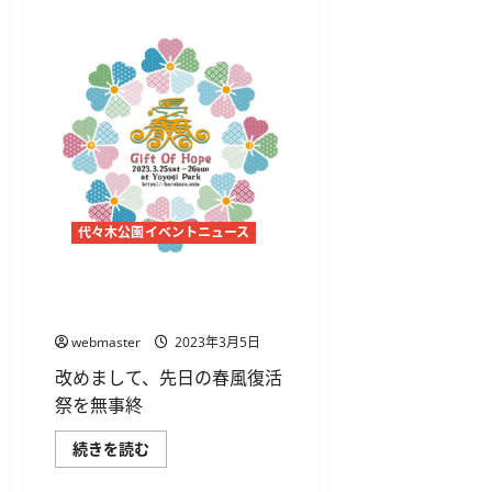
ト
ド
ア
デ
イ
ジ
ャ
パ
ン
東
京
2023
に
つ
い
代々木公園イベントニュース
て
さ
ら
に
Spring Love 春風 ’23 GIFT OF
読
HOPE
む
webmaster
2023年3月5日
改めまして、先日の春風復活
祭を無事終
Spring
続きを読む
Love
春