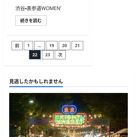
渋谷・表参道WOMEN’
第
続きを読む
13
回
渋
谷・
表
投
前
1
…
19
20
21
参
道
WOMEN’S
22
23
次
稿
RUN
に
つ
の
い
て
さ
見逃したかもしれません
ペ
ら
に
読
ー
む
ジ
送
り