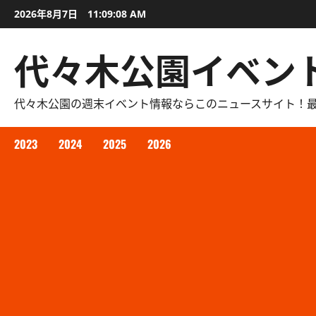
内
2026年8月7日
11:09:09 AM
容
を
代々木公園イベン
ス
キ
ッ
代々木公園の週末イベント情報ならこのニュースサイト！
プ
2023
2024
2025
2026