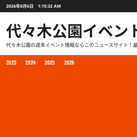
内
2026年8月6日
1:15:33 AM
容
を
代々木公園イベン
ス
キ
ッ
代々木公園の週末イベント情報ならこのニュースサイト！
プ
2023
2024
2025
2026