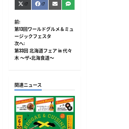
Share
Share
Share
Share
X
Facebook
Email
SMS
on
on
on
on
(Twitter)
投
前:
第13回ワールドグルメ＆ミュ
稿
ージックフェスタ
次へ:
ナ
第33回 北海道フェア in 代々
ビ
木 ～ザ・北海食道～
ゲ
ー
関連ニュース
シ
ョ
ン