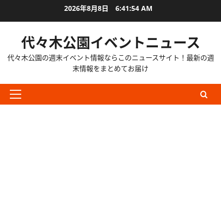
内
2026年8月8日
6:41:56 AM
容
を
代々木公園イベントニュース
ス
キ
代々木公園の週末イベント情報ならこのニュースサイト！最新の週
ッ
末情報をまとめてお届け
プ
メ
イ
ン
メ
ニ
ュ
ー