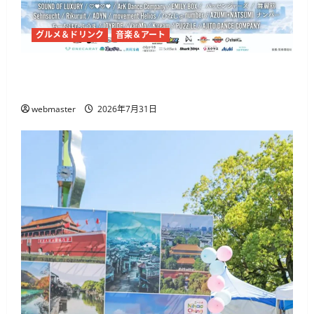
グルメ＆ドリンク
音楽＆アート
代々木公園で「渋原FES 2026」7月31日から、
@onefive・THE BEAT GARDENら出演
webmaster
2026年7月31日