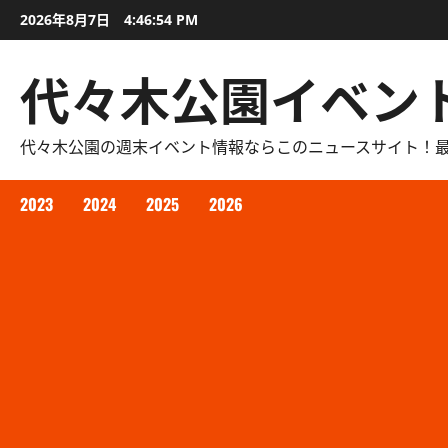
内
2026年8月7日
4:46:55 PM
容
を
代々木公園イベン
ス
キ
ッ
代々木公園の週末イベント情報ならこのニュースサイト！
プ
2023
2024
2025
2026