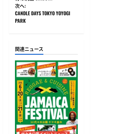
稿
次へ:
CANDLE DAYS TOKYO YOYOGI
ナ
PARK
ビ
ゲ
関連ニュース
ー
シ
ョ
ン