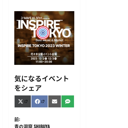
気になるイベント
をシェア
Share
Share
Share
Share
X
Facebook
Email
SMS
on
on
on
on
(Twitter)
投
前:
青の洞窟 SHIBUYA