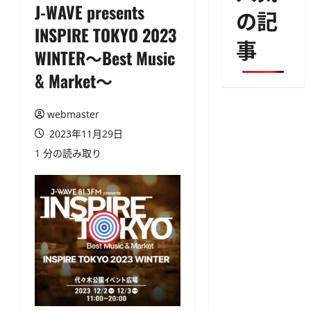
J-WAVE presents
の記
INSPIRE TOKYO 2023
事
WINTER～Best Music
& Market～
webmaster
2023年11月29日
1 分の読み取り