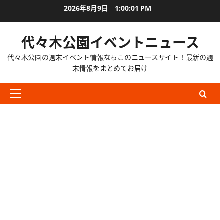
内
2026年8月9日
1:00:02 PM
容
を
代々木公園イベントニュース
ス
キ
代々木公園の週末イベント情報ならこのニュースサイト！最新の週
ッ
末情報をまとめてお届け
プ
メ
イ
ン
メ
ニ
ュ
ー