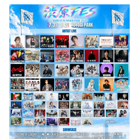
動
の
空
―
ブ
ル
ー
イ
ン
パ
ル
ス、
世
界
陸
上
2025
で
展
示
飛
行
に
つ
い
て
さ
ら
に
読
む