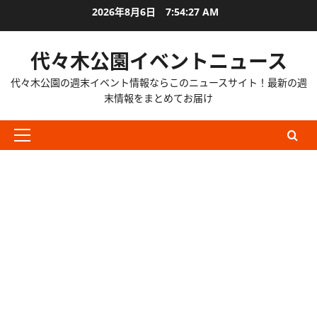
内
2026年8月6日
7:54:28 AM
容
を
代々木公園イベントニュース
ス
キ
代々木公園の週末イベント情報ならこのニュースサイト！最新の週
ッ
末情報をまとめてお届け
プ
メ
イ
ン
メ
ニ
ュ
ー