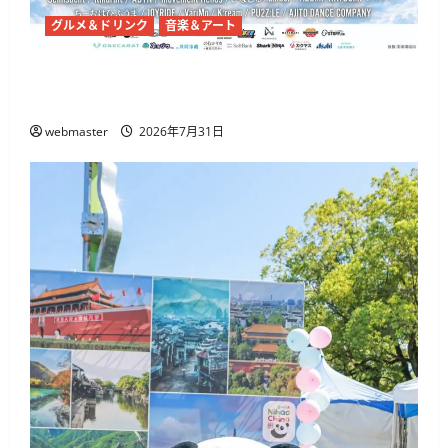
グルメ＆ドリンク
音楽＆アート
代々木公園で「渋原FES 2026」7月31日から、
@onefive・THE BEAT GARDENら出演
webmaster
2026年7月31日