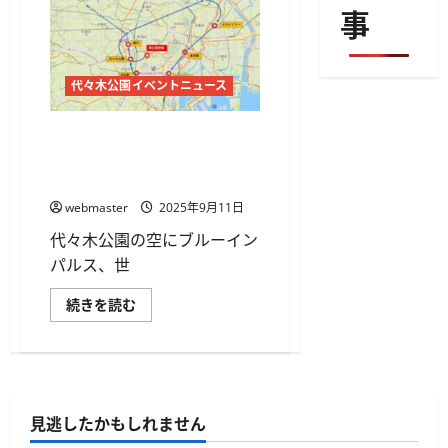
事
代々木公園イベントニュース
代々木公園から見上げる感動
の空―ブルーインパルス、世
界陸上2025で展示飛行
webmaster
2025年9月11日
代々木公園の空にブルーイン
パルス、世
代々
続きを読む
木
公
園
か
ら
見
上
げ
見逃したかもしれません
る
感