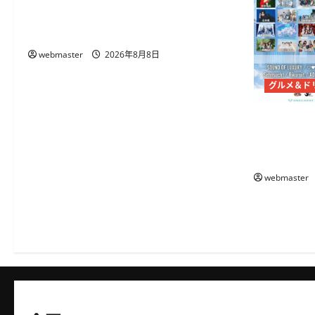
で10月21日から開催 50店舗以上の
グルメとライブ・DJが集結
webmaster
2026年8月8日
グルメ＆ド
代々木公園で
日から、@one
ら出演
webmaster