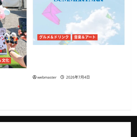
グルメ＆ドリンク
音楽＆アート
代々木公園で「SHIBUYA SUMMER
PARK 2026」開催、音楽・ダンス・フー
＆文化
ドが集まる3日間
26、代々
webmaster
2026年7月4日
 麻辣湯や