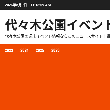
内
2026年8月9日
11:18:10 AM
容
を
代々木公園イベン
ス
キ
ッ
代々木公園の週末イベント情報ならこのニュースサイト！
プ
2023
2024
2025
2026