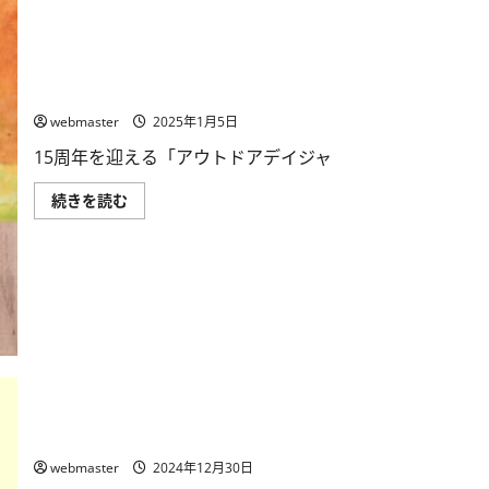
ッ
プ
を
無
料
国内最大級アウトドアイベント「アウトドアデイジャパ
開
ン東京2025」、4月5日・6日開催
催
に
webmaster
2025年1月5日
つ
い
て
15周年を迎える「アウトドアデイジャ
さ
ら
国
続きを読む
に
内
読
最
む
大
級
ア
ウ
ト
ド
ア
イ
ベ
ン
ト
農業と子どもが出会う2日間！「ファーマーズ＆キッズ
「ア
ウ
フェスタ2025」3月1日・2日開催
ト
ド
webmaster
2024年12月30日
ア