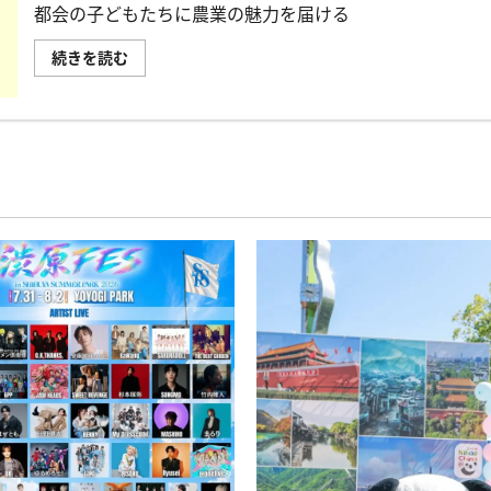
デ
都会の子どもたちに農業の魅力を届ける
イ
ジ
ャ
農
続きを読む
パ
業
ン
と
東
子
京
ど
2025」、
も
4
が
月
出
5
会
日・
う
6
2
日
日
開
間！
催
「フ
に
ァ
つ
ー
い
マ
て
ー
さ
ズ
ら
＆
に
キ
読
ッ
む
ズ
フ
ェ
ス
タ
2025」
3