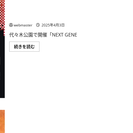
代々木公園で体験！NEXT GENERATIONS GAMES 2025、U-15
大会とワークショップを無料開催
webmaster
2025年4月3日
代々木公園で開催「NEXT GENE
代々
続きを読む
木
公
園
で
体
験！
NEXT
GENERATIONS
GAMES
2025、
U-
15
大
会
と
ワ
ー
ク
シ
ョ