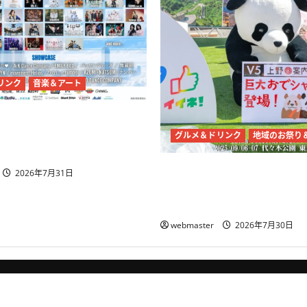
月
1
日・
2
日
開
催
に
つ
リンク
音楽＆アート
い
て
さ
「渋原FES 2026」7月31
ら
に
five・THE BEAT GARDEN
グルメ＆ドリンク
地域のお祭り
読
む
チャイナフェスティバル20
2026年7月31日
木公園で9月5日・6日開催
中国文化体験
webmaster
2026年7月30日